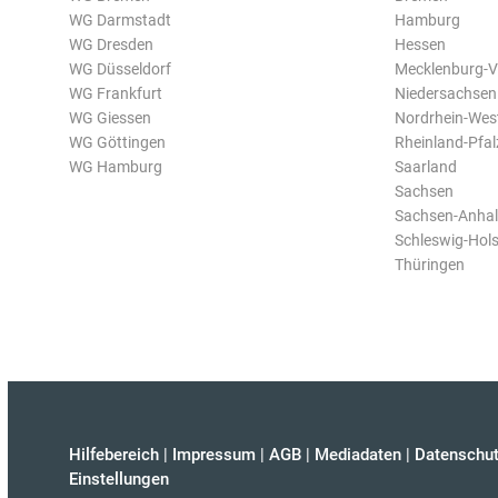
WG Darmstadt
Hamburg
WG Dresden
Hessen
WG Düsseldorf
Mecklenburg-
WG Frankfurt
Niedersachsen
WG Giessen
Nordrhein-Wes
WG Göttingen
Rheinland-Pfal
WG Hamburg
Saarland
Sachsen
Sachsen-Anhal
Schleswig-Hols
Thüringen
Hilfebereich
|
Impressum
|
AGB
|
Mediadaten
|
Datenschut
Einstellungen