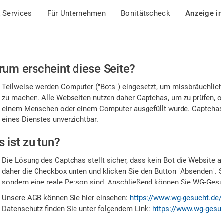
 Services
Für Unternehmen
Bonitätscheck
Anzeige i
te
um erscheint diese Seite?
stätigen
Teilweise werden Computer ("Bots") eingesetzt, um missbräuchlic
,
zu machen. Alle Webseiten nutzen daher Captchas, um zu prüfen, o
einem Menschen oder einem Computer ausgefüllt wurde. Captchas 
ss
eines Dienstes unverzichtbar.
e
 ist zu tun?
n
Die Lösung des Captchas stellt sicher, dass kein Bot die Website au
nsch
daher die Checkbox unten und klicken Sie den Button "Absenden". 
sondern eine reale Person sind. Anschließend können Sie WG-Gesuc
nd
Unsere AGB können Sie hier einsehen:
https://www.wg-gesucht.de
Datenschutz finden Sie unter folgendem Link:
https://www.wg-gesu