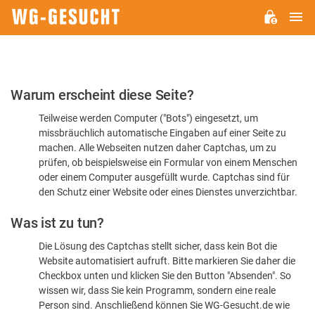
H
WG-
GESUCHT.DE
Bitte
Warum erscheint diese Seite?
bestätigen
Teilweise werden Computer ("Bots") eingesetzt, um
Sie,
missbräuchlich automatische Eingaben auf einer Seite zu
dass
machen. Alle Webseiten nutzen daher Captchas, um zu
Sie
prüfen, ob beispielsweise ein Formular von einem Menschen
oder einem Computer ausgefüllt wurde. Captchas sind für
ein
den Schutz einer Website oder eines Dienstes unverzichtbar.
Mensch
Was ist zu tun?
sind
Die Lösung des Captchas stellt sicher, dass kein Bot die
Website automatisiert aufruft. Bitte markieren Sie daher die
Checkbox unten und klicken Sie den Button "Absenden". So
wissen wir, dass Sie kein Programm, sondern eine reale
Person sind. Anschließend können Sie WG-Gesucht.de wie