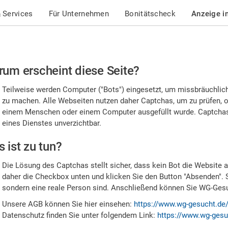
 Services
Für Unternehmen
Bonitätscheck
Anzeige i
te
um erscheint diese Seite?
stätigen
Teilweise werden Computer ("Bots") eingesetzt, um missbräuchlic
,
zu machen. Alle Webseiten nutzen daher Captchas, um zu prüfen, o
einem Menschen oder einem Computer ausgefüllt wurde. Captchas 
ss
eines Dienstes unverzichtbar.
e
 ist zu tun?
n
Die Lösung des Captchas stellt sicher, dass kein Bot die Website au
nsch
daher die Checkbox unten und klicken Sie den Button "Absenden". 
sondern eine reale Person sind. Anschließend können Sie WG-Gesuc
nd
Unsere AGB können Sie hier einsehen:
https://www.wg-gesucht.de
Datenschutz finden Sie unter folgendem Link:
https://www.wg-gesu