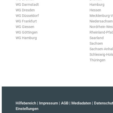
WG Darmstadt
Hamburg
WG Dresden
Hessen
WG Düsseldorf
Mecklenburg-
WG Frankfurt
Niedersachsen
WG Giessen
Nordrhein-Wes
WG Göttingen
Rheinland-Pfal
WG Hamburg
Saarland
Sachsen
Sachsen-Anhal
Schleswig-Hols
Thüringen
Hilfebereich
|
Impressum
|
AGB
|
Mediadaten
|
Datenschut
Einstellungen