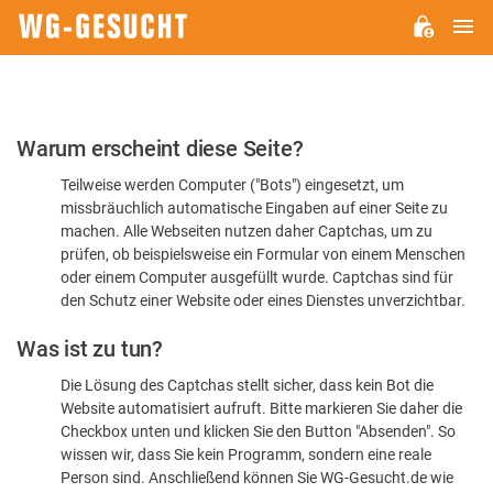
H
WG-
GESUCHT.DE
Bitte
Warum erscheint diese Seite?
bestätigen
Teilweise werden Computer ("Bots") eingesetzt, um
Sie,
missbräuchlich automatische Eingaben auf einer Seite zu
dass
machen. Alle Webseiten nutzen daher Captchas, um zu
Sie
prüfen, ob beispielsweise ein Formular von einem Menschen
oder einem Computer ausgefüllt wurde. Captchas sind für
ein
den Schutz einer Website oder eines Dienstes unverzichtbar.
Mensch
Was ist zu tun?
sind
Die Lösung des Captchas stellt sicher, dass kein Bot die
Website automatisiert aufruft. Bitte markieren Sie daher die
Checkbox unten und klicken Sie den Button "Absenden". So
wissen wir, dass Sie kein Programm, sondern eine reale
Person sind. Anschließend können Sie WG-Gesucht.de wie