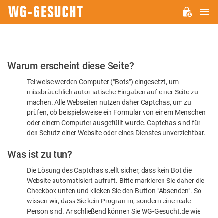
H
WG-
GESUCHT.DE
Bitte
Warum erscheint diese Seite?
bestätigen
Teilweise werden Computer ("Bots") eingesetzt, um
Sie,
missbräuchlich automatische Eingaben auf einer Seite zu
dass
machen. Alle Webseiten nutzen daher Captchas, um zu
Sie
prüfen, ob beispielsweise ein Formular von einem Menschen
oder einem Computer ausgefüllt wurde. Captchas sind für
ein
den Schutz einer Website oder eines Dienstes unverzichtbar.
Mensch
Was ist zu tun?
sind
Die Lösung des Captchas stellt sicher, dass kein Bot die
Website automatisiert aufruft. Bitte markieren Sie daher die
Checkbox unten und klicken Sie den Button "Absenden". So
wissen wir, dass Sie kein Programm, sondern eine reale
Person sind. Anschließend können Sie WG-Gesucht.de wie