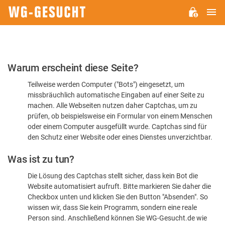
H
WG-
GESUCHT.DE
Bitte
Warum erscheint diese Seite?
bestätigen
Teilweise werden Computer ("Bots") eingesetzt, um
Sie,
missbräuchlich automatische Eingaben auf einer Seite zu
dass
machen. Alle Webseiten nutzen daher Captchas, um zu
Sie
prüfen, ob beispielsweise ein Formular von einem Menschen
oder einem Computer ausgefüllt wurde. Captchas sind für
ein
den Schutz einer Website oder eines Dienstes unverzichtbar.
Mensch
Was ist zu tun?
sind
Die Lösung des Captchas stellt sicher, dass kein Bot die
Website automatisiert aufruft. Bitte markieren Sie daher die
Checkbox unten und klicken Sie den Button "Absenden". So
wissen wir, dass Sie kein Programm, sondern eine reale
Person sind. Anschließend können Sie WG-Gesucht.de wie