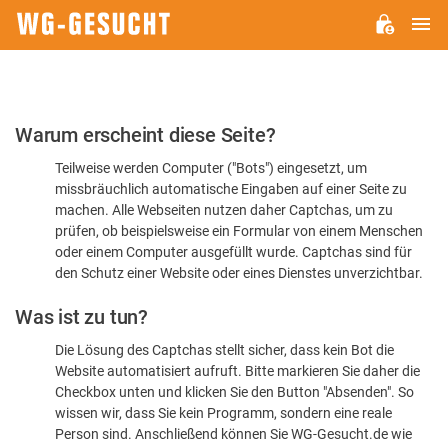
H
WG-
GESUCHT.DE
Bitte
Warum erscheint diese Seite?
bestätigen
Teilweise werden Computer ("Bots") eingesetzt, um
Sie,
missbräuchlich automatische Eingaben auf einer Seite zu
dass
machen. Alle Webseiten nutzen daher Captchas, um zu
Sie
prüfen, ob beispielsweise ein Formular von einem Menschen
oder einem Computer ausgefüllt wurde. Captchas sind für
ein
den Schutz einer Website oder eines Dienstes unverzichtbar.
Mensch
Was ist zu tun?
sind
Die Lösung des Captchas stellt sicher, dass kein Bot die
Website automatisiert aufruft. Bitte markieren Sie daher die
Checkbox unten und klicken Sie den Button "Absenden". So
wissen wir, dass Sie kein Programm, sondern eine reale
Person sind. Anschließend können Sie WG-Gesucht.de wie