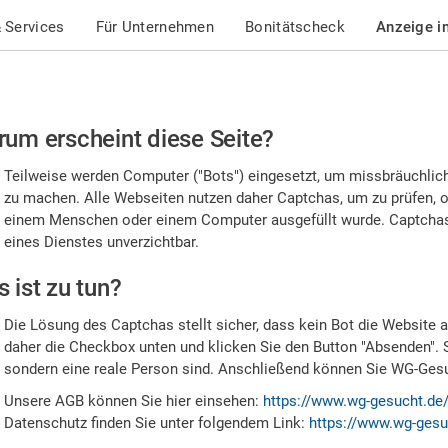
 Services
Für Unternehmen
Bonitätscheck
Anzeige i
te
um erscheint diese Seite?
stätigen
Teilweise werden Computer ("Bots") eingesetzt, um missbräuchlic
,
zu machen. Alle Webseiten nutzen daher Captchas, um zu prüfen, o
einem Menschen oder einem Computer ausgefüllt wurde. Captchas 
ss
eines Dienstes unverzichtbar.
e
 ist zu tun?
n
Die Lösung des Captchas stellt sicher, dass kein Bot die Website au
nsch
daher die Checkbox unten und klicken Sie den Button "Absenden". 
sondern eine reale Person sind. Anschließend können Sie WG-Gesuc
nd
Unsere AGB können Sie hier einsehen:
https://www.wg-gesucht.de
Datenschutz finden Sie unter folgendem Link:
https://www.wg-gesu