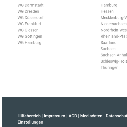
WG Darmstadt
Hamburg
WG Dresden
Hessen
WG Düsseldorf
Mecklenburg-
WG Frankfurt
Niedersachsen
WG Giessen
Nordrhein-Wes
WG Göttingen
Rheinland-Pfal
WG Hamburg
Saarland
Sachsen
Sachsen-Anhal
Schleswig-Hols
Thüringen
Hilfebereich
|
Impressum
|
AGB
|
Mediadaten
|
Datenschut
Einstellungen