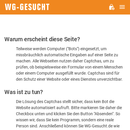
H
WG-
GESUCHT.DE
Bitte
Warum erscheint diese Seite?
bestätigen
Teilweise werden Computer ("Bots") eingesetzt, um
Sie,
missbräuchlich automatische Eingaben auf einer Seite zu
dass
machen. Alle Webseiten nutzen daher Captchas, um zu
Sie
prüfen, ob beispielsweise ein Formular von einem Menschen
oder einem Computer ausgefüllt wurde. Captchas sind für
ein
den Schutz einer Website oder eines Dienstes unverzichtbar.
Mensch
Was ist zu tun?
sind
Die Lösung des Captchas stellt sicher, dass kein Bot die
Website automatisiert aufruft. Bitte markieren Sie daher die
Checkbox unten und klicken Sie den Button "Absenden". So
wissen wir, dass Sie kein Programm, sondern eine reale
Person sind. Anschließend können Sie WG-Gesucht.de wie