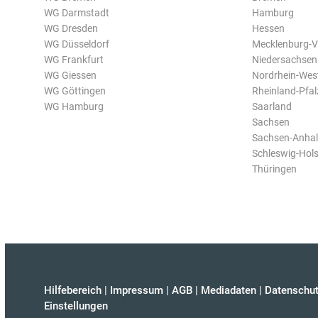
WG Darmstadt
Hamburg
WG Dresden
Hessen
WG Düsseldorf
Mecklenburg-
WG Frankfurt
Niedersachsen
WG Giessen
Nordrhein-Wes
WG Göttingen
Rheinland-Pfal
WG Hamburg
Saarland
Sachsen
Sachsen-Anhal
Schleswig-Hols
Thüringen
Hilfebereich
|
Impressum
|
AGB
|
Mediadaten
|
Datenschut
Einstellungen