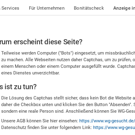
 Services
Für Unternehmen
Bonitätscheck
Anzeige i
te
um erscheint diese Seite?
stätigen
Teilweise werden Computer ("Bots") eingesetzt, um missbräuchlic
,
zu machen. Alle Webseiten nutzen daher Captchas, um zu prüfen, o
einem Menschen oder einem Computer ausgefüllt wurde. Captchas 
ss
eines Dienstes unverzichtbar.
e
 ist zu tun?
n
Die Lösung des Captchas stellt sicher, dass kein Bot die Website au
nsch
daher die Checkbox unten und klicken Sie den Button "Absenden". 
sondern eine reale Person sind. Anschließend können Sie WG-Gesuc
nd
Unsere AGB können Sie hier einsehen:
https://www.wg-gesucht.de
Datenschutz finden Sie unter folgendem Link:
https://www.wg-gesu