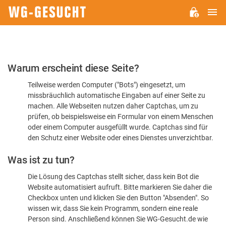
H
WG-
GESUCHT.DE
Bitte
Warum erscheint diese Seite?
bestätigen
Teilweise werden Computer ("Bots") eingesetzt, um
Sie,
missbräuchlich automatische Eingaben auf einer Seite zu
dass
machen. Alle Webseiten nutzen daher Captchas, um zu
Sie
prüfen, ob beispielsweise ein Formular von einem Menschen
oder einem Computer ausgefüllt wurde. Captchas sind für
ein
den Schutz einer Website oder eines Dienstes unverzichtbar.
Mensch
Was ist zu tun?
sind
Die Lösung des Captchas stellt sicher, dass kein Bot die
Website automatisiert aufruft. Bitte markieren Sie daher die
Checkbox unten und klicken Sie den Button "Absenden". So
wissen wir, dass Sie kein Programm, sondern eine reale
Person sind. Anschließend können Sie WG-Gesucht.de wie