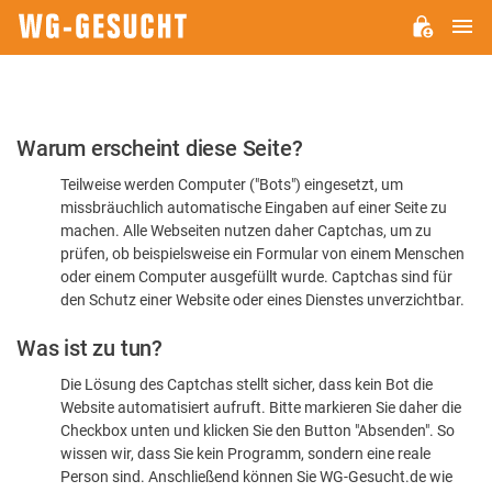
H
WG-
GESUCHT.DE
Bitte
Warum erscheint diese Seite?
bestätigen
Teilweise werden Computer ("Bots") eingesetzt, um
Sie,
missbräuchlich automatische Eingaben auf einer Seite zu
dass
machen. Alle Webseiten nutzen daher Captchas, um zu
Sie
prüfen, ob beispielsweise ein Formular von einem Menschen
oder einem Computer ausgefüllt wurde. Captchas sind für
ein
den Schutz einer Website oder eines Dienstes unverzichtbar.
Mensch
Was ist zu tun?
sind
Die Lösung des Captchas stellt sicher, dass kein Bot die
Website automatisiert aufruft. Bitte markieren Sie daher die
Checkbox unten und klicken Sie den Button "Absenden". So
wissen wir, dass Sie kein Programm, sondern eine reale
Person sind. Anschließend können Sie WG-Gesucht.de wie