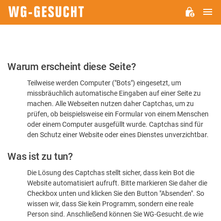
H
WG-
GESUCHT.DE
Bitte
Warum erscheint diese Seite?
bestätigen
Teilweise werden Computer ("Bots") eingesetzt, um
Sie,
missbräuchlich automatische Eingaben auf einer Seite zu
dass
machen. Alle Webseiten nutzen daher Captchas, um zu
Sie
prüfen, ob beispielsweise ein Formular von einem Menschen
oder einem Computer ausgefüllt wurde. Captchas sind für
ein
den Schutz einer Website oder eines Dienstes unverzichtbar.
Mensch
Was ist zu tun?
sind
Die Lösung des Captchas stellt sicher, dass kein Bot die
Website automatisiert aufruft. Bitte markieren Sie daher die
Checkbox unten und klicken Sie den Button "Absenden". So
wissen wir, dass Sie kein Programm, sondern eine reale
Person sind. Anschließend können Sie WG-Gesucht.de wie