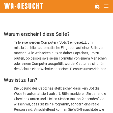
H
WG-
GESUCHT.DE
Bitte
Warum erscheint diese Seite?
bestätigen
Teilweise werden Computer ("Bots") eingesetzt, um
Sie,
missbräuchlich automatische Eingaben auf einer Seite zu
dass
machen. Alle Webseiten nutzen daher Captchas, um zu
Sie
prüfen, ob beispielsweise ein Formular von einem Menschen
oder einem Computer ausgefüllt wurde. Captchas sind für
ein
den Schutz einer Website oder eines Dienstes unverzichtbar.
Mensch
Was ist zu tun?
sind
Die Lösung des Captchas stellt sicher, dass kein Bot die
Website automatisiert aufruft. Bitte markieren Sie daher die
Checkbox unten und klicken Sie den Button "Absenden". So
wissen wir, dass Sie kein Programm, sondern eine reale
Person sind. Anschließend können Sie WG-Gesucht.de wie