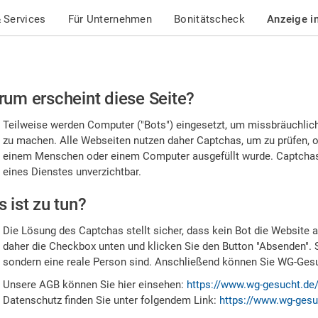
 Services
Für Unternehmen
Bonitätscheck
Anzeige i
te
um erscheint diese Seite?
stätigen
Teilweise werden Computer ("Bots") eingesetzt, um missbräuchlic
,
zu machen. Alle Webseiten nutzen daher Captchas, um zu prüfen, o
einem Menschen oder einem Computer ausgefüllt wurde. Captchas 
ss
eines Dienstes unverzichtbar.
e
 ist zu tun?
n
Die Lösung des Captchas stellt sicher, dass kein Bot die Website au
nsch
daher die Checkbox unten und klicken Sie den Button "Absenden". 
sondern eine reale Person sind. Anschließend können Sie WG-Gesuc
nd
Unsere AGB können Sie hier einsehen:
https://www.wg-gesucht.de
Datenschutz finden Sie unter folgendem Link:
https://www.wg-gesu