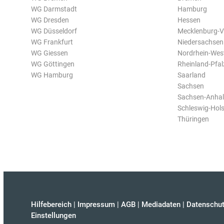
WG Darmstadt
Hamburg
WG Dresden
Hessen
WG Düsseldorf
Mecklenburg-
WG Frankfurt
Niedersachsen
WG Giessen
Nordrhein-Wes
WG Göttingen
Rheinland-Pfal
WG Hamburg
Saarland
Sachsen
Sachsen-Anhal
Schleswig-Hols
Thüringen
Hilfebereich
|
Impressum
|
AGB
|
Mediadaten
|
Datenschut
Einstellungen