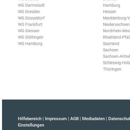
WG Darmstadt
Hamburg
WG Dresden
Hessen
WG Düsseldorf
Mecklenburg-
WG Frankfurt
Niedersachsen
WG Giessen
Nordrhein-Wes
WG Göttingen
Rheinland-Pfal
WG Hamburg
Saarland
Sachsen
Sachsen-Anhal
Schleswig-Hols
Thüringen
Hilfebereich
|
Impressum
|
AGB
|
Mediadaten
|
Datenschut
Einstellungen