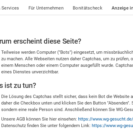
 Services
Für Unternehmen
Bonitätscheck
Anzeige i
te
um erscheint diese Seite?
stätigen
Teilweise werden Computer ("Bots") eingesetzt, um missbräuchlic
,
zu machen. Alle Webseiten nutzen daher Captchas, um zu prüfen, o
einem Menschen oder einem Computer ausgefüllt wurde. Captchas 
ss
eines Dienstes unverzichtbar.
e
 ist zu tun?
n
Die Lösung des Captchas stellt sicher, dass kein Bot die Website au
nsch
daher die Checkbox unten und klicken Sie den Button "Absenden". 
sondern eine reale Person sind. Anschließend können Sie WG-Gesuc
nd
Unsere AGB können Sie hier einsehen:
https://www.wg-gesucht.de
Datenschutz finden Sie unter folgendem Link:
https://www.wg-gesu