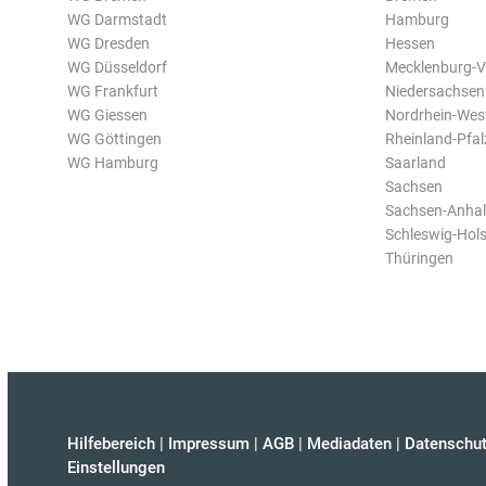
WG Darmstadt
Hamburg
WG Dresden
Hessen
WG Düsseldorf
Mecklenburg-
WG Frankfurt
Niedersachsen
WG Giessen
Nordrhein-Wes
WG Göttingen
Rheinland-Pfal
WG Hamburg
Saarland
Sachsen
Sachsen-Anhal
Schleswig-Hols
Thüringen
Hilfebereich
|
Impressum
|
AGB
|
Mediadaten
|
Datenschut
Einstellungen