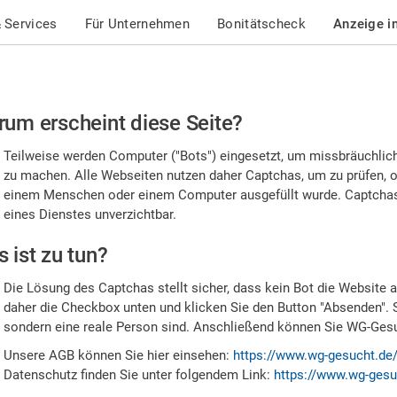
 Services
Für Unternehmen
Bonitätscheck
Anzeige i
te
um erscheint diese Seite?
stätigen
Teilweise werden Computer ("Bots") eingesetzt, um missbräuchlic
,
zu machen. Alle Webseiten nutzen daher Captchas, um zu prüfen, o
einem Menschen oder einem Computer ausgefüllt wurde. Captchas 
ss
eines Dienstes unverzichtbar.
e
 ist zu tun?
n
Die Lösung des Captchas stellt sicher, dass kein Bot die Website au
nsch
daher die Checkbox unten und klicken Sie den Button "Absenden". 
sondern eine reale Person sind. Anschließend können Sie WG-Gesuc
nd
Unsere AGB können Sie hier einsehen:
https://www.wg-gesucht.de
Datenschutz finden Sie unter folgendem Link:
https://www.wg-gesu