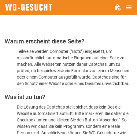
H
WG-
GESUCHT.DE
Bitte
Warum erscheint diese Seite?
bestätigen
Teilweise werden Computer ("Bots") eingesetzt, um
Sie,
missbräuchlich automatische Eingaben auf einer Seite zu
dass
machen. Alle Webseiten nutzen daher Captchas, um zu
Sie
prüfen, ob beispielsweise ein Formular von einem Menschen
oder einem Computer ausgefüllt wurde. Captchas sind für
ein
den Schutz einer Website oder eines Dienstes unverzichtbar.
Mensch
Was ist zu tun?
sind
Die Lösung des Captchas stellt sicher, dass kein Bot die
Website automatisiert aufruft. Bitte markieren Sie daher die
Checkbox unten und klicken Sie den Button "Absenden". So
wissen wir, dass Sie kein Programm, sondern eine reale
Person sind. Anschließend können Sie WG-Gesucht.de wie