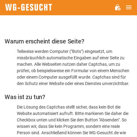
H
WG-
GESUCHT.DE
Bitte
Warum erscheint diese Seite?
bestätigen
Teilweise werden Computer ("Bots") eingesetzt, um
Sie,
missbräuchlich automatische Eingaben auf einer Seite zu
dass
machen. Alle Webseiten nutzen daher Captchas, um zu
Sie
prüfen, ob beispielsweise ein Formular von einem Menschen
oder einem Computer ausgefüllt wurde. Captchas sind für
ein
den Schutz einer Website oder eines Dienstes unverzichtbar.
Mensch
Was ist zu tun?
sind
Die Lösung des Captchas stellt sicher, dass kein Bot die
Website automatisiert aufruft. Bitte markieren Sie daher die
Checkbox unten und klicken Sie den Button "Absenden". So
wissen wir, dass Sie kein Programm, sondern eine reale
Person sind. Anschließend können Sie WG-Gesucht.de wie