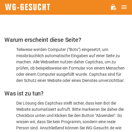
H
WG-
GESUCHT.DE
Bitte
Warum erscheint diese Seite?
bestätigen
Teilweise werden Computer ("Bots") eingesetzt, um
Sie,
missbräuchlich automatische Eingaben auf einer Seite zu
dass
machen. Alle Webseiten nutzen daher Captchas, um zu
Sie
prüfen, ob beispielsweise ein Formular von einem Menschen
oder einem Computer ausgefüllt wurde. Captchas sind für
ein
den Schutz einer Website oder eines Dienstes unverzichtbar.
Mensch
Was ist zu tun?
sind
Die Lösung des Captchas stellt sicher, dass kein Bot die
Website automatisiert aufruft. Bitte markieren Sie daher die
Checkbox unten und klicken Sie den Button "Absenden". So
wissen wir, dass Sie kein Programm, sondern eine reale
Person sind. Anschließend können Sie WG-Gesucht.de wie