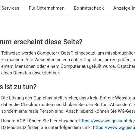
 Services
Für Unternehmen
Bonitätscheck
Anzeige i
te
um erscheint diese Seite?
stätigen
Teilweise werden Computer ("Bots") eingesetzt, um missbräuchlic
,
zu machen. Alle Webseiten nutzen daher Captchas, um zu prüfen, o
einem Menschen oder einem Computer ausgefüllt wurde. Captchas 
ss
eines Dienstes unverzichtbar.
e
 ist zu tun?
n
Die Lösung des Captchas stellt sicher, dass kein Bot die Website au
nsch
daher die Checkbox unten und klicken Sie den Button "Absenden". 
sondern eine reale Person sind. Anschließend können Sie WG-Gesuc
nd
Unsere AGB können Sie hier einsehen:
https://www.wg-gesucht.de
Datenschutz finden Sie unter folgendem Link:
https://www.wg-gesu