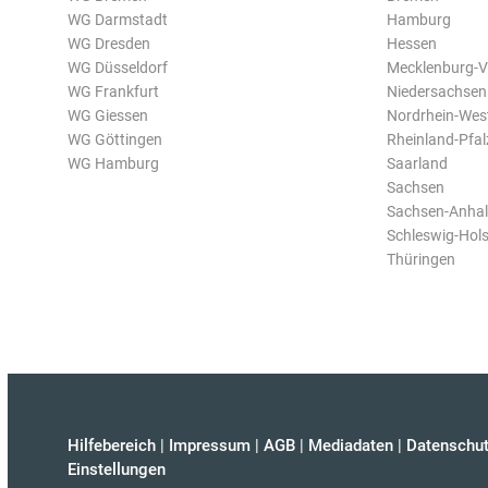
WG Darmstadt
Hamburg
WG Dresden
Hessen
WG Düsseldorf
Mecklenburg-
WG Frankfurt
Niedersachsen
WG Giessen
Nordrhein-Wes
WG Göttingen
Rheinland-Pfal
WG Hamburg
Saarland
Sachsen
Sachsen-Anhal
Schleswig-Hols
Thüringen
Hilfebereich
|
Impressum
|
AGB
|
Mediadaten
|
Datenschut
Einstellungen