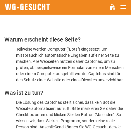
H
WG-
GESUCHT.DE
Bitte
Warum erscheint diese Seite?
bestätigen
Teilweise werden Computer ("Bots") eingesetzt, um
Sie,
missbräuchlich automatische Eingaben auf einer Seite zu
dass
machen. Alle Webseiten nutzen daher Captchas, um zu
Sie
prüfen, ob beispielsweise ein Formular von einem Menschen
oder einem Computer ausgefüllt wurde. Captchas sind für
ein
den Schutz einer Website oder eines Dienstes unverzichtbar.
Mensch
Was ist zu tun?
sind
Die Lösung des Captchas stellt sicher, dass kein Bot die
Website automatisiert aufruft. Bitte markieren Sie daher die
Checkbox unten und klicken Sie den Button "Absenden". So
wissen wir, dass Sie kein Programm, sondern eine reale
Person sind. Anschließend können Sie WG-Gesucht.de wie