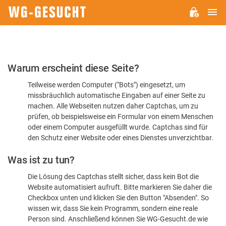
H
WG-
GESUCHT.DE
Bitte
Warum erscheint diese Seite?
bestätigen
Teilweise werden Computer ("Bots") eingesetzt, um
Sie,
missbräuchlich automatische Eingaben auf einer Seite zu
dass
machen. Alle Webseiten nutzen daher Captchas, um zu
Sie
prüfen, ob beispielsweise ein Formular von einem Menschen
oder einem Computer ausgefüllt wurde. Captchas sind für
ein
den Schutz einer Website oder eines Dienstes unverzichtbar.
Mensch
Was ist zu tun?
sind
Die Lösung des Captchas stellt sicher, dass kein Bot die
Website automatisiert aufruft. Bitte markieren Sie daher die
Checkbox unten und klicken Sie den Button "Absenden". So
wissen wir, dass Sie kein Programm, sondern eine reale
Person sind. Anschließend können Sie WG-Gesucht.de wie