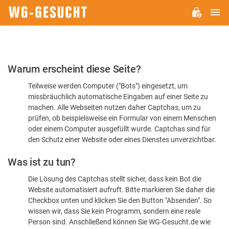
H
WG-
GESUCHT.DE
Bitte
Warum erscheint diese Seite?
bestätigen
Teilweise werden Computer ("Bots") eingesetzt, um
Sie,
missbräuchlich automatische Eingaben auf einer Seite zu
dass
machen. Alle Webseiten nutzen daher Captchas, um zu
Sie
prüfen, ob beispielsweise ein Formular von einem Menschen
oder einem Computer ausgefüllt wurde. Captchas sind für
ein
den Schutz einer Website oder eines Dienstes unverzichtbar.
Mensch
Was ist zu tun?
sind
Die Lösung des Captchas stellt sicher, dass kein Bot die
Website automatisiert aufruft. Bitte markieren Sie daher die
Checkbox unten und klicken Sie den Button "Absenden". So
wissen wir, dass Sie kein Programm, sondern eine reale
Person sind. Anschließend können Sie WG-Gesucht.de wie