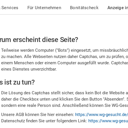
 Services
Für Unternehmen
Bonitätscheck
Anzeige i
te
um erscheint diese Seite?
stätigen
Teilweise werden Computer ("Bots") eingesetzt, um missbräuchlic
,
zu machen. Alle Webseiten nutzen daher Captchas, um zu prüfen, o
einem Menschen oder einem Computer ausgefüllt wurde. Captchas 
ss
eines Dienstes unverzichtbar.
e
 ist zu tun?
n
Die Lösung des Captchas stellt sicher, dass kein Bot die Website au
nsch
daher die Checkbox unten und klicken Sie den Button "Absenden". 
sondern eine reale Person sind. Anschließend können Sie WG-Gesuc
nd
Unsere AGB können Sie hier einsehen:
https://www.wg-gesucht.de
Datenschutz finden Sie unter folgendem Link:
https://www.wg-gesu