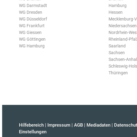
WG Darmstadt
Hamburg
WG Dresden
Hessen
WG Düsseldorf
Mecklenburg-
WG Frankfurt
Niedersachsen
WG Giessen
Nordrhein-Wes
WG Göttingen
Rheinland-Pfal
WG Hamburg
Saarland
Sachsen
Sachsen-Anhal
Schleswig-Hols
Thüringen
Hilfebereich
|
Impressum
|
AGB
|
Mediadaten
|
Datenschut
Einstellungen