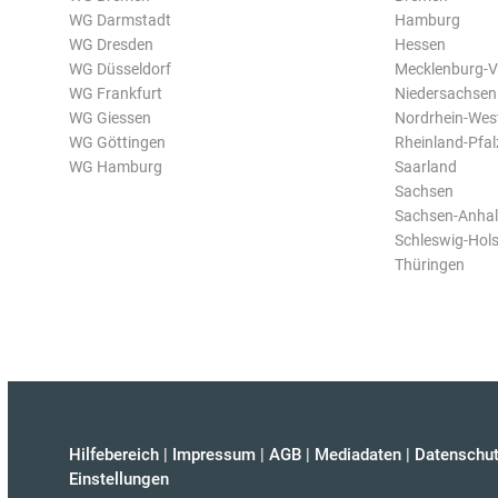
WG Darmstadt
Hamburg
WG Dresden
Hessen
WG Düsseldorf
Mecklenburg-
WG Frankfurt
Niedersachsen
WG Giessen
Nordrhein-Wes
WG Göttingen
Rheinland-Pfal
WG Hamburg
Saarland
Sachsen
Sachsen-Anhal
Schleswig-Hols
Thüringen
Hilfebereich
|
Impressum
|
AGB
|
Mediadaten
|
Datenschut
Einstellungen