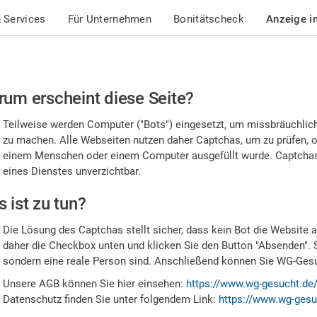
 Services
Für Unternehmen
Bonitätscheck
Anzeige i
te
um erscheint diese Seite?
stätigen
Teilweise werden Computer ("Bots") eingesetzt, um missbräuchlic
,
zu machen. Alle Webseiten nutzen daher Captchas, um zu prüfen, o
einem Menschen oder einem Computer ausgefüllt wurde. Captchas 
ss
eines Dienstes unverzichtbar.
e
 ist zu tun?
n
Die Lösung des Captchas stellt sicher, dass kein Bot die Website au
nsch
daher die Checkbox unten und klicken Sie den Button "Absenden". 
sondern eine reale Person sind. Anschließend können Sie WG-Gesuc
nd
Unsere AGB können Sie hier einsehen:
https://www.wg-gesucht.de
Datenschutz finden Sie unter folgendem Link:
https://www.wg-gesu