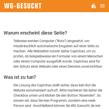
H
WG-
GESUCHT.DE
Bitte
Warum erscheint diese Seite?
bestätigen
Teilweise werden Computer ("Bots") eingesetzt, um
Sie,
missbräuchlich automatische Eingaben auf einer Seite zu
dass
machen. Alle Webseiten nutzen daher Captchas, um zu
Sie
prüfen, ob beispielsweise ein Formular von einem Menschen
oder einem Computer ausgefüllt wurde. Captchas sind für
ein
den Schutz einer Website oder eines Dienstes unverzichtbar.
Mensch
Was ist zu tun?
sind
Die Lösung des Captchas stellt sicher, dass kein Bot die
Website automatisiert aufruft. Bitte markieren Sie daher die
Checkbox unten und klicken Sie den Button "Absenden". So
wissen wir, dass Sie kein Programm, sondern eine reale
Person sind. Anschließend können Sie WG-Gesucht.de wie