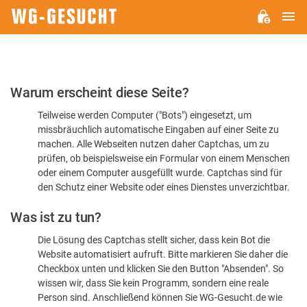
H
WG-
GESUCHT.DE
Bitte
Warum erscheint diese Seite?
bestätigen
Teilweise werden Computer ("Bots") eingesetzt, um
Sie,
missbräuchlich automatische Eingaben auf einer Seite zu
dass
machen. Alle Webseiten nutzen daher Captchas, um zu
Sie
prüfen, ob beispielsweise ein Formular von einem Menschen
oder einem Computer ausgefüllt wurde. Captchas sind für
ein
den Schutz einer Website oder eines Dienstes unverzichtbar.
Mensch
Was ist zu tun?
sind
Die Lösung des Captchas stellt sicher, dass kein Bot die
Website automatisiert aufruft. Bitte markieren Sie daher die
Checkbox unten und klicken Sie den Button "Absenden". So
wissen wir, dass Sie kein Programm, sondern eine reale
Person sind. Anschließend können Sie WG-Gesucht.de wie