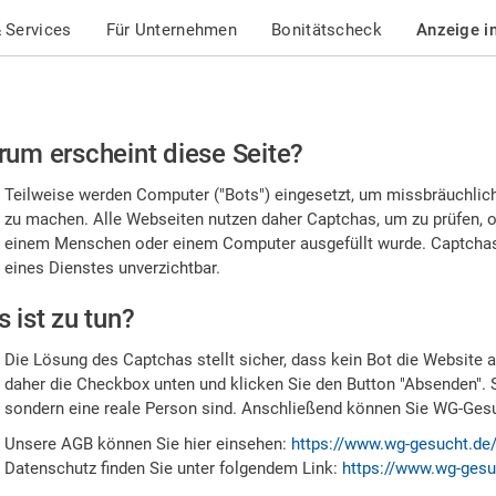
 Services
Für Unternehmen
Bonitätscheck
Anzeige i
te
um erscheint diese Seite?
stätigen
Teilweise werden Computer ("Bots") eingesetzt, um missbräuchlic
,
zu machen. Alle Webseiten nutzen daher Captchas, um zu prüfen, o
einem Menschen oder einem Computer ausgefüllt wurde. Captchas 
ss
eines Dienstes unverzichtbar.
e
 ist zu tun?
n
Die Lösung des Captchas stellt sicher, dass kein Bot die Website au
nsch
daher die Checkbox unten und klicken Sie den Button "Absenden". 
sondern eine reale Person sind. Anschließend können Sie WG-Gesuc
nd
Unsere AGB können Sie hier einsehen:
https://www.wg-gesucht.de
Datenschutz finden Sie unter folgendem Link:
https://www.wg-gesu