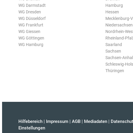
WG Darmstadt
Hamburg
WG Dresden
Hessen
WG Düsseldorf
Mecklenburg-
WG Frankfurt
Niedersachsen
WG Giessen
Nordrhein-Wes
WG Göttingen
Rheinland-Pfal
WG Hamburg
Saarland
Sachsen
Sachsen-Anhal
Schleswig-Hols
Thüringen
Hilfebereich
|
Impressum
|
AGB
|
Mediadaten
|
Datenschut
Einstellungen