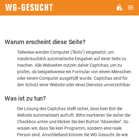
H
WG-
GESUCHT.DE
Bitte
Warum erscheint diese Seite?
bestätigen
Teilweise werden Computer ("Bots") eingesetzt, um
Sie,
missbräuchlich automatische Eingaben auf einer Seite zu
dass
machen. Alle Webseiten nutzen daher Captchas, um zu
Sie
prüfen, ob beispielsweise ein Formular von einem Menschen
oder einem Computer ausgefüllt wurde. Captchas sind für
ein
den Schutz einer Website oder eines Dienstes unverzichtbar.
Mensch
Was ist zu tun?
sind
Die Lösung des Captchas stellt sicher, dass kein Bot die
Website automatisiert aufruft. Bitte markieren Sie daher die
Checkbox unten und klicken Sie den Button "Absenden". So
wissen wir, dass Sie kein Programm, sondern eine reale
Person sind. Anschließend können Sie WG-Gesucht.de wie