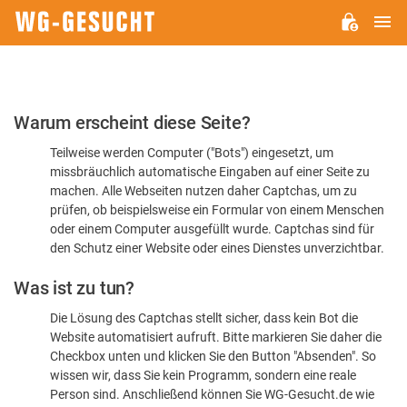
H
WG-
GESUCHT.DE
Bitte
Warum erscheint diese Seite?
bestätigen
Teilweise werden Computer ("Bots") eingesetzt, um
Sie,
missbräuchlich automatische Eingaben auf einer Seite zu
dass
machen. Alle Webseiten nutzen daher Captchas, um zu
Sie
prüfen, ob beispielsweise ein Formular von einem Menschen
oder einem Computer ausgefüllt wurde. Captchas sind für
ein
den Schutz einer Website oder eines Dienstes unverzichtbar.
Mensch
Was ist zu tun?
sind
Die Lösung des Captchas stellt sicher, dass kein Bot die
Website automatisiert aufruft. Bitte markieren Sie daher die
Checkbox unten und klicken Sie den Button "Absenden". So
wissen wir, dass Sie kein Programm, sondern eine reale
Person sind. Anschließend können Sie WG-Gesucht.de wie