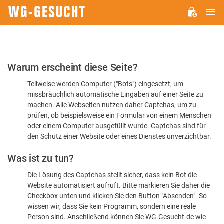
H
WG-
GESUCHT.DE
Bitte
Warum erscheint diese Seite?
bestätigen
Teilweise werden Computer ("Bots") eingesetzt, um
Sie,
missbräuchlich automatische Eingaben auf einer Seite zu
dass
machen. Alle Webseiten nutzen daher Captchas, um zu
Sie
prüfen, ob beispielsweise ein Formular von einem Menschen
oder einem Computer ausgefüllt wurde. Captchas sind für
ein
den Schutz einer Website oder eines Dienstes unverzichtbar.
Mensch
Was ist zu tun?
sind
Die Lösung des Captchas stellt sicher, dass kein Bot die
Website automatisiert aufruft. Bitte markieren Sie daher die
Checkbox unten und klicken Sie den Button "Absenden". So
wissen wir, dass Sie kein Programm, sondern eine reale
Person sind. Anschließend können Sie WG-Gesucht.de wie