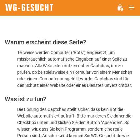
H
WG-
GESUCHT.DE
Bitte
Warum erscheint diese Seite?
bestätigen
Teilweise werden Computer ("Bots") eingesetzt, um
Sie,
missbräuchlich automatische Eingaben auf einer Seite zu
dass
machen. Alle Webseiten nutzen daher Captchas, um zu
Sie
prüfen, ob beispielsweise ein Formular von einem Menschen
oder einem Computer ausgefüllt wurde. Captchas sind für
ein
den Schutz einer Website oder eines Dienstes unverzichtbar.
Mensch
Was ist zu tun?
sind
Die Lösung des Captchas stellt sicher, dass kein Bot die
Website automatisiert aufruft. Bitte markieren Sie daher die
Checkbox unten und klicken Sie den Button "Absenden". So
wissen wir, dass Sie kein Programm, sondern eine reale
Person sind. Anschließend können Sie WG-Gesucht.de wie