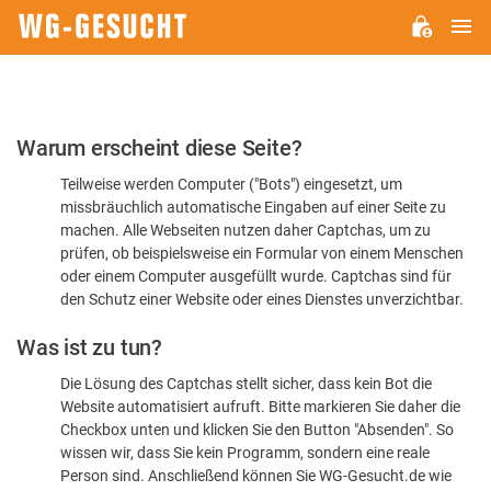
H
WG-
GESUCHT.DE
Bitte
Warum erscheint diese Seite?
bestätigen
Teilweise werden Computer ("Bots") eingesetzt, um
Sie,
missbräuchlich automatische Eingaben auf einer Seite zu
dass
machen. Alle Webseiten nutzen daher Captchas, um zu
Sie
prüfen, ob beispielsweise ein Formular von einem Menschen
oder einem Computer ausgefüllt wurde. Captchas sind für
ein
den Schutz einer Website oder eines Dienstes unverzichtbar.
Mensch
Was ist zu tun?
sind
Die Lösung des Captchas stellt sicher, dass kein Bot die
Website automatisiert aufruft. Bitte markieren Sie daher die
Checkbox unten und klicken Sie den Button "Absenden". So
wissen wir, dass Sie kein Programm, sondern eine reale
Person sind. Anschließend können Sie WG-Gesucht.de wie