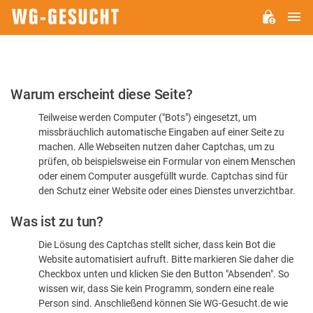
H
WG-
GESUCHT.DE
Bitte
Warum erscheint diese Seite?
bestätigen
Teilweise werden Computer ("Bots") eingesetzt, um
Sie,
missbräuchlich automatische Eingaben auf einer Seite zu
dass
machen. Alle Webseiten nutzen daher Captchas, um zu
Sie
prüfen, ob beispielsweise ein Formular von einem Menschen
oder einem Computer ausgefüllt wurde. Captchas sind für
ein
den Schutz einer Website oder eines Dienstes unverzichtbar.
Mensch
Was ist zu tun?
sind
Die Lösung des Captchas stellt sicher, dass kein Bot die
Website automatisiert aufruft. Bitte markieren Sie daher die
Checkbox unten und klicken Sie den Button "Absenden". So
wissen wir, dass Sie kein Programm, sondern eine reale
Person sind. Anschließend können Sie WG-Gesucht.de wie