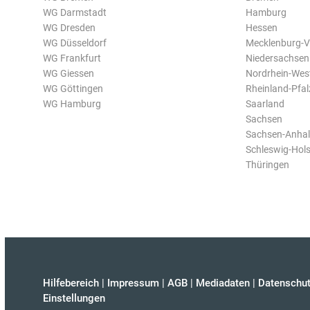
WG Darmstadt
Hamburg
WG Dresden
Hessen
WG Düsseldorf
Mecklenburg-
WG Frankfurt
Niedersachsen
WG Giessen
Nordrhein-Wes
WG Göttingen
Rheinland-Pfal
WG Hamburg
Saarland
Sachsen
Sachsen-Anhal
Schleswig-Hols
Thüringen
Hilfebereich
|
Impressum
|
AGB
|
Mediadaten
|
Datenschut
Einstellungen