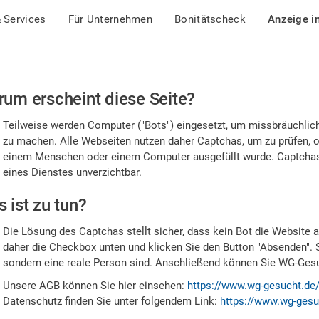
 Services
Für Unternehmen
Bonitätscheck
Anzeige i
te
um erscheint diese Seite?
stätigen
Teilweise werden Computer ("Bots") eingesetzt, um missbräuchlic
,
zu machen. Alle Webseiten nutzen daher Captchas, um zu prüfen, o
einem Menschen oder einem Computer ausgefüllt wurde. Captchas 
ss
eines Dienstes unverzichtbar.
e
 ist zu tun?
n
Die Lösung des Captchas stellt sicher, dass kein Bot die Website au
nsch
daher die Checkbox unten und klicken Sie den Button "Absenden". 
sondern eine reale Person sind. Anschließend können Sie WG-Gesuc
nd
Unsere AGB können Sie hier einsehen:
https://www.wg-gesucht.de
Datenschutz finden Sie unter folgendem Link:
https://www.wg-gesu