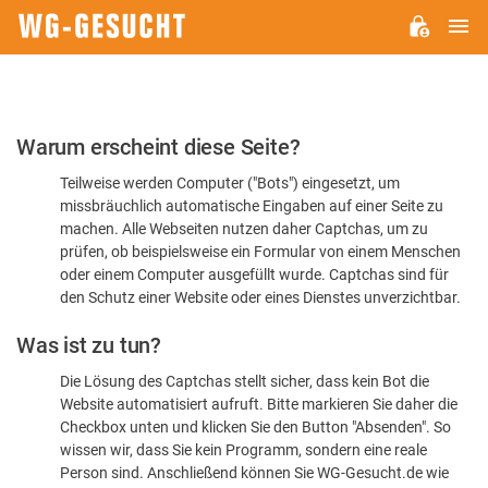
H
WG-
GESUCHT.DE
Bitte
Warum erscheint diese Seite?
bestätigen
Teilweise werden Computer ("Bots") eingesetzt, um
Sie,
missbräuchlich automatische Eingaben auf einer Seite zu
dass
machen. Alle Webseiten nutzen daher Captchas, um zu
Sie
prüfen, ob beispielsweise ein Formular von einem Menschen
oder einem Computer ausgefüllt wurde. Captchas sind für
ein
den Schutz einer Website oder eines Dienstes unverzichtbar.
Mensch
Was ist zu tun?
sind
Die Lösung des Captchas stellt sicher, dass kein Bot die
Website automatisiert aufruft. Bitte markieren Sie daher die
Checkbox unten und klicken Sie den Button "Absenden". So
wissen wir, dass Sie kein Programm, sondern eine reale
Person sind. Anschließend können Sie WG-Gesucht.de wie