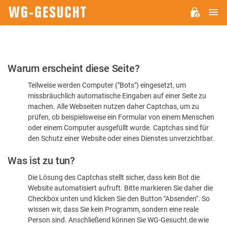
H
WG-
GESUCHT.DE
Bitte
Warum erscheint diese Seite?
bestätigen
Teilweise werden Computer ("Bots") eingesetzt, um
Sie,
missbräuchlich automatische Eingaben auf einer Seite zu
dass
machen. Alle Webseiten nutzen daher Captchas, um zu
Sie
prüfen, ob beispielsweise ein Formular von einem Menschen
oder einem Computer ausgefüllt wurde. Captchas sind für
ein
den Schutz einer Website oder eines Dienstes unverzichtbar.
Mensch
Was ist zu tun?
sind
Die Lösung des Captchas stellt sicher, dass kein Bot die
Website automatisiert aufruft. Bitte markieren Sie daher die
Checkbox unten und klicken Sie den Button "Absenden". So
wissen wir, dass Sie kein Programm, sondern eine reale
Person sind. Anschließend können Sie WG-Gesucht.de wie