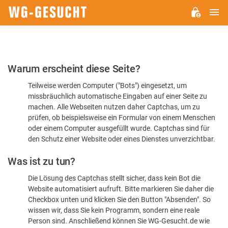
H
WG-
GESUCHT.DE
Bitte
Warum erscheint diese Seite?
bestätigen
Teilweise werden Computer ("Bots") eingesetzt, um
Sie,
missbräuchlich automatische Eingaben auf einer Seite zu
dass
machen. Alle Webseiten nutzen daher Captchas, um zu
Sie
prüfen, ob beispielsweise ein Formular von einem Menschen
oder einem Computer ausgefüllt wurde. Captchas sind für
ein
den Schutz einer Website oder eines Dienstes unverzichtbar.
Mensch
Was ist zu tun?
sind
Die Lösung des Captchas stellt sicher, dass kein Bot die
Website automatisiert aufruft. Bitte markieren Sie daher die
Checkbox unten und klicken Sie den Button "Absenden". So
wissen wir, dass Sie kein Programm, sondern eine reale
Person sind. Anschließend können Sie WG-Gesucht.de wie