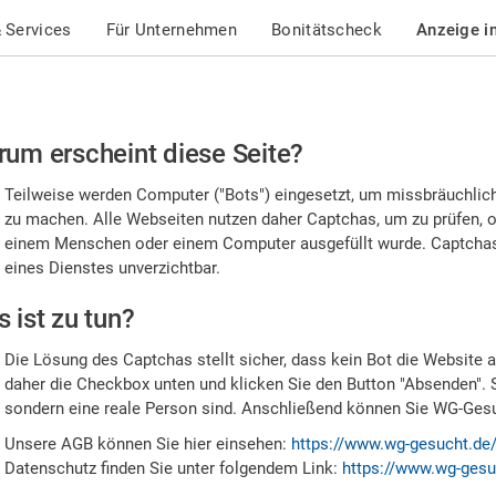
 Services
Für Unternehmen
Bonitätscheck
Anzeige i
te
um erscheint diese Seite?
stätigen
Teilweise werden Computer ("Bots") eingesetzt, um missbräuchlic
,
zu machen. Alle Webseiten nutzen daher Captchas, um zu prüfen, o
einem Menschen oder einem Computer ausgefüllt wurde. Captchas 
ss
eines Dienstes unverzichtbar.
e
 ist zu tun?
n
Die Lösung des Captchas stellt sicher, dass kein Bot die Website au
nsch
daher die Checkbox unten und klicken Sie den Button "Absenden". 
sondern eine reale Person sind. Anschließend können Sie WG-Gesuc
nd
Unsere AGB können Sie hier einsehen:
https://www.wg-gesucht.de
Datenschutz finden Sie unter folgendem Link:
https://www.wg-gesu