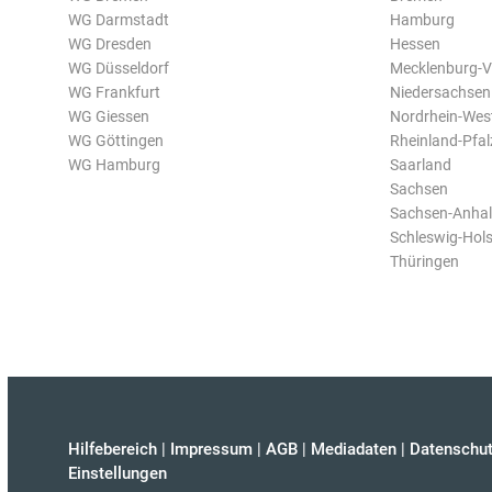
WG Darmstadt
Hamburg
WG Dresden
Hessen
WG Düsseldorf
Mecklenburg-
WG Frankfurt
Niedersachsen
WG Giessen
Nordrhein-Wes
WG Göttingen
Rheinland-Pfal
WG Hamburg
Saarland
Sachsen
Sachsen-Anhal
Schleswig-Hols
Thüringen
Hilfebereich
|
Impressum
|
AGB
|
Mediadaten
|
Datenschut
Einstellungen