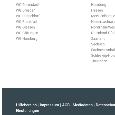
WG Darmstadt
Hamburg
WG Dresden
Hessen
WG Düsseldorf
Mecklenburg-
WG Frankfurt
Niedersachsen
WG Giessen
Nordrhein-Wes
WG Göttingen
Rheinland-Pfal
WG Hamburg
Saarland
Sachsen
Sachsen-Anhal
Schleswig-Hols
Thüringen
Hilfebereich
|
Impressum
|
AGB
|
Mediadaten
|
Datenschut
Einstellungen