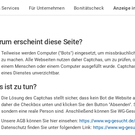
 Services
Für Unternehmen
Bonitätscheck
Anzeige i
te
um erscheint diese Seite?
stätigen
Teilweise werden Computer ("Bots") eingesetzt, um missbräuchlic
,
zu machen. Alle Webseiten nutzen daher Captchas, um zu prüfen, o
einem Menschen oder einem Computer ausgefüllt wurde. Captchas 
ss
eines Dienstes unverzichtbar.
e
 ist zu tun?
n
Die Lösung des Captchas stellt sicher, dass kein Bot die Website au
nsch
daher die Checkbox unten und klicken Sie den Button "Absenden". 
sondern eine reale Person sind. Anschließend können Sie WG-Gesuc
nd
Unsere AGB können Sie hier einsehen:
https://www.wg-gesucht.de
Datenschutz finden Sie unter folgendem Link:
https://www.wg-gesu