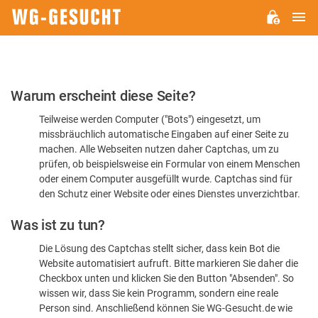
H
WG-
GESUCHT.DE
Bitte
Warum erscheint diese Seite?
bestätigen
Teilweise werden Computer ("Bots") eingesetzt, um
Sie,
missbräuchlich automatische Eingaben auf einer Seite zu
dass
machen. Alle Webseiten nutzen daher Captchas, um zu
Sie
prüfen, ob beispielsweise ein Formular von einem Menschen
oder einem Computer ausgefüllt wurde. Captchas sind für
ein
den Schutz einer Website oder eines Dienstes unverzichtbar.
Mensch
Was ist zu tun?
sind
Die Lösung des Captchas stellt sicher, dass kein Bot die
Website automatisiert aufruft. Bitte markieren Sie daher die
Checkbox unten und klicken Sie den Button "Absenden". So
wissen wir, dass Sie kein Programm, sondern eine reale
Person sind. Anschließend können Sie WG-Gesucht.de wie