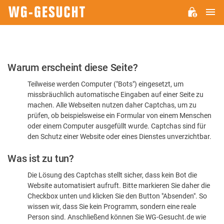
H
WG-
GESUCHT.DE
Bitte
Warum erscheint diese Seite?
bestätigen
Teilweise werden Computer ("Bots") eingesetzt, um
Sie,
missbräuchlich automatische Eingaben auf einer Seite zu
dass
machen. Alle Webseiten nutzen daher Captchas, um zu
Sie
prüfen, ob beispielsweise ein Formular von einem Menschen
oder einem Computer ausgefüllt wurde. Captchas sind für
ein
den Schutz einer Website oder eines Dienstes unverzichtbar.
Mensch
Was ist zu tun?
sind
Die Lösung des Captchas stellt sicher, dass kein Bot die
Website automatisiert aufruft. Bitte markieren Sie daher die
Checkbox unten und klicken Sie den Button "Absenden". So
wissen wir, dass Sie kein Programm, sondern eine reale
Person sind. Anschließend können Sie WG-Gesucht.de wie