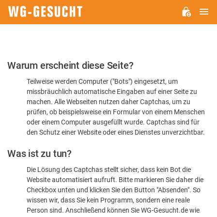
H
WG-
GESUCHT.DE
Bitte
Warum erscheint diese Seite?
bestätigen
Teilweise werden Computer ("Bots") eingesetzt, um
Sie,
missbräuchlich automatische Eingaben auf einer Seite zu
dass
machen. Alle Webseiten nutzen daher Captchas, um zu
Sie
prüfen, ob beispielsweise ein Formular von einem Menschen
oder einem Computer ausgefüllt wurde. Captchas sind für
ein
den Schutz einer Website oder eines Dienstes unverzichtbar.
Mensch
Was ist zu tun?
sind
Die Lösung des Captchas stellt sicher, dass kein Bot die
Website automatisiert aufruft. Bitte markieren Sie daher die
Checkbox unten und klicken Sie den Button "Absenden". So
wissen wir, dass Sie kein Programm, sondern eine reale
Person sind. Anschließend können Sie WG-Gesucht.de wie