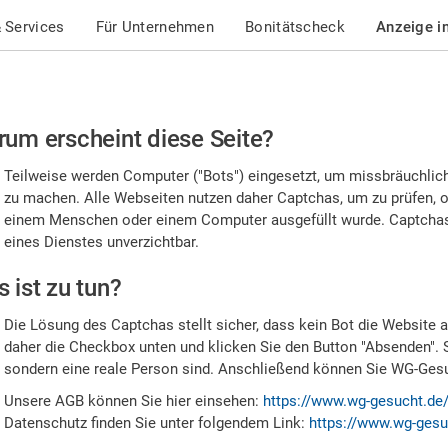
 Services
Für Unternehmen
Bonitätscheck
Anzeige i
te
um erscheint diese Seite?
stätigen
Teilweise werden Computer ("Bots") eingesetzt, um missbräuchlic
,
zu machen. Alle Webseiten nutzen daher Captchas, um zu prüfen, o
einem Menschen oder einem Computer ausgefüllt wurde. Captchas 
ss
eines Dienstes unverzichtbar.
e
 ist zu tun?
n
Die Lösung des Captchas stellt sicher, dass kein Bot die Website au
nsch
daher die Checkbox unten und klicken Sie den Button "Absenden". 
sondern eine reale Person sind. Anschließend können Sie WG-Gesuc
nd
Unsere AGB können Sie hier einsehen:
https://www.wg-gesucht.de
Datenschutz finden Sie unter folgendem Link:
https://www.wg-gesu