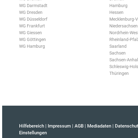
WG Darmstadt
Hamburg
WG Dresden
Hessen
WG Düsseldorf
Mecklenburg-
WG Frankfurt
Niedersachsen
WG Giessen
Nordrhein-Wes
WG Göttingen
Rheinland-Pfal
WG Hamburg
Saarland
Sachsen
Sachsen-Anhal
Schleswig-Hols
Thüringen
Hilfebereich
|
Impressum
|
AGB
|
Mediadaten
|
Datenschut
Einstellungen