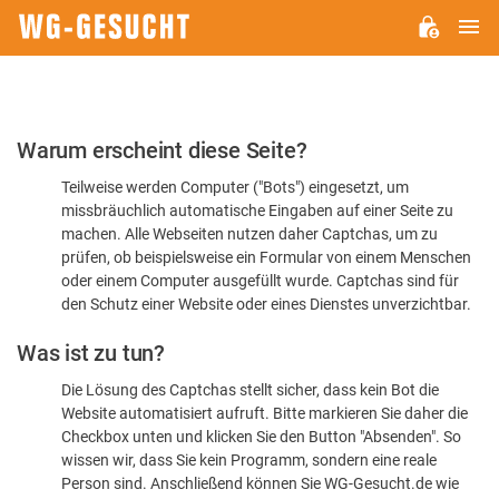
H
WG-
GESUCHT.DE
Bitte
Warum erscheint diese Seite?
bestätigen
Teilweise werden Computer ("Bots") eingesetzt, um
Sie,
missbräuchlich automatische Eingaben auf einer Seite zu
dass
machen. Alle Webseiten nutzen daher Captchas, um zu
Sie
prüfen, ob beispielsweise ein Formular von einem Menschen
oder einem Computer ausgefüllt wurde. Captchas sind für
ein
den Schutz einer Website oder eines Dienstes unverzichtbar.
Mensch
Was ist zu tun?
sind
Die Lösung des Captchas stellt sicher, dass kein Bot die
Website automatisiert aufruft. Bitte markieren Sie daher die
Checkbox unten und klicken Sie den Button "Absenden". So
wissen wir, dass Sie kein Programm, sondern eine reale
Person sind. Anschließend können Sie WG-Gesucht.de wie