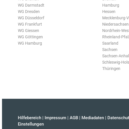
WG Darmstadt
Hamburg
WG Dresden
Hessen
WG Düsseldorf
Mecklenburg-
WG Frankfurt
Niedersachsen
WG Giessen
Nordrhein-Wes
WG Göttingen
Rheinland-Pfal
WG Hamburg
Saarland
Sachsen
Sachsen-Anhal
Schleswig-Hols
Thüringen
Hilfebereich
|
Impressum
|
AGB
|
Mediadaten
|
Datenschut
Einstellungen