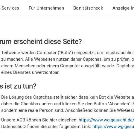
 Services
Für Unternehmen
Bonitätscheck
Anzeige i
te
um erscheint diese Seite?
stätigen
Teilweise werden Computer ("Bots") eingesetzt, um missbräuchlic
,
zu machen. Alle Webseiten nutzen daher Captchas, um zu prüfen, o
einem Menschen oder einem Computer ausgefüllt wurde. Captchas 
ss
eines Dienstes unverzichtbar.
e
 ist zu tun?
n
Die Lösung des Captchas stellt sicher, dass kein Bot die Website au
nsch
daher die Checkbox unten und klicken Sie den Button "Absenden". 
sondern eine reale Person sind. Anschließend können Sie WG-Gesuc
nd
Unsere AGB können Sie hier einsehen:
https://www.wg-gesucht.de
Datenschutz finden Sie unter folgendem Link:
https://www.wg-gesu