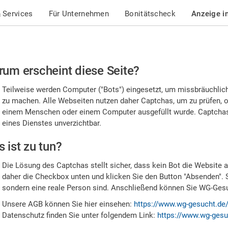
 Services
Für Unternehmen
Bonitätscheck
Anzeige i
te
um erscheint diese Seite?
stätigen
Teilweise werden Computer ("Bots") eingesetzt, um missbräuchlic
,
zu machen. Alle Webseiten nutzen daher Captchas, um zu prüfen, o
einem Menschen oder einem Computer ausgefüllt wurde. Captchas 
ss
eines Dienstes unverzichtbar.
e
 ist zu tun?
n
Die Lösung des Captchas stellt sicher, dass kein Bot die Website au
nsch
daher die Checkbox unten und klicken Sie den Button "Absenden". 
sondern eine reale Person sind. Anschließend können Sie WG-Gesuc
nd
Unsere AGB können Sie hier einsehen:
https://www.wg-gesucht.de
Datenschutz finden Sie unter folgendem Link:
https://www.wg-gesu