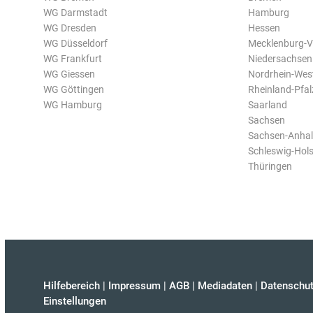
WG Darmstadt
Hamburg
WG Dresden
Hessen
WG Düsseldorf
Mecklenburg-
WG Frankfurt
Niedersachsen
WG Giessen
Nordrhein-Wes
WG Göttingen
Rheinland-Pfal
WG Hamburg
Saarland
Sachsen
Sachsen-Anhal
Schleswig-Hols
Thüringen
Hilfebereich
|
Impressum
|
AGB
|
Mediadaten
|
Datenschut
Einstellungen