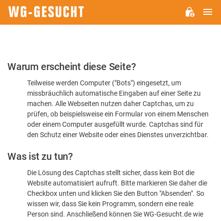
H
WG-
GESUCHT.DE
Bitte
Warum erscheint diese Seite?
bestätigen
Teilweise werden Computer ("Bots") eingesetzt, um
Sie,
missbräuchlich automatische Eingaben auf einer Seite zu
dass
machen. Alle Webseiten nutzen daher Captchas, um zu
Sie
prüfen, ob beispielsweise ein Formular von einem Menschen
oder einem Computer ausgefüllt wurde. Captchas sind für
ein
den Schutz einer Website oder eines Dienstes unverzichtbar.
Mensch
Was ist zu tun?
sind
Die Lösung des Captchas stellt sicher, dass kein Bot die
Website automatisiert aufruft. Bitte markieren Sie daher die
Checkbox unten und klicken Sie den Button "Absenden". So
wissen wir, dass Sie kein Programm, sondern eine reale
Person sind. Anschließend können Sie WG-Gesucht.de wie