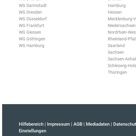
WG Darmstadt
Hamburg
WG Dresden
Hessen
WG Düsseldorf
Mecklenburg-
WG Frankfurt
Niedersachsen
WG Giessen
Nordrhein-Wes
WG Göttingen
Rheinland-Pfal
WG Hamburg
Saarland
Sachsen
Sachsen-Anhal
Schleswig-Hols
Thüringen
Hilfebereich
|
Impressum
|
AGB
|
Mediadaten
|
Datenschut
Einstellungen