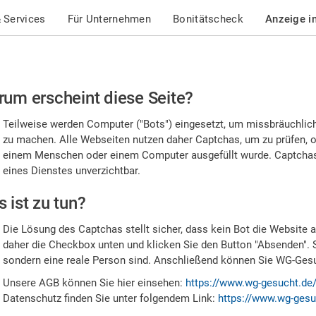
 Services
Für Unternehmen
Bonitätscheck
Anzeige i
te
um erscheint diese Seite?
stätigen
Teilweise werden Computer ("Bots") eingesetzt, um missbräuchlic
,
zu machen. Alle Webseiten nutzen daher Captchas, um zu prüfen, o
einem Menschen oder einem Computer ausgefüllt wurde. Captchas 
ss
eines Dienstes unverzichtbar.
e
 ist zu tun?
n
Die Lösung des Captchas stellt sicher, dass kein Bot die Website au
nsch
daher die Checkbox unten und klicken Sie den Button "Absenden". 
sondern eine reale Person sind. Anschließend können Sie WG-Gesuc
nd
Unsere AGB können Sie hier einsehen:
https://www.wg-gesucht.de
Datenschutz finden Sie unter folgendem Link:
https://www.wg-gesu